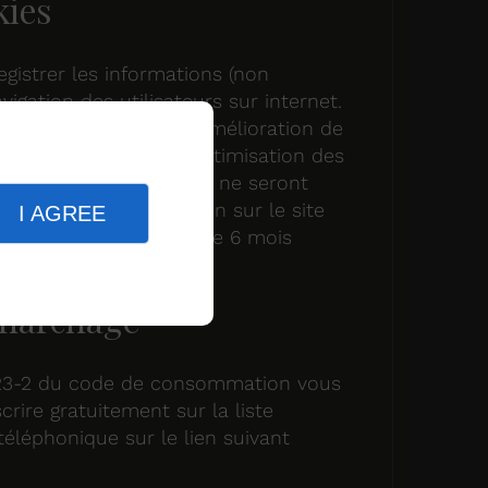
kies
gistrer les informations (non
vigation des utilisateurs sur internet.
o ont pour objectif l’amélioration de
 visiteurs ainsi que l’optimisation des
us les acceptés, ceux-ci ne seront
adre de votre navigation sur le site
I AGREE
 et ce pour une durée de 6 mois
émarchage
223-2 du code de consommation vous
scrire gratuitement sur la liste
éléphonique sur le lien suivant