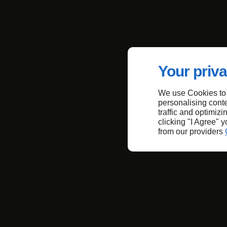
Your priva
We use Cookies to
personalising conte
traffic and optimizi
clicking "I Agree" 
from our providers