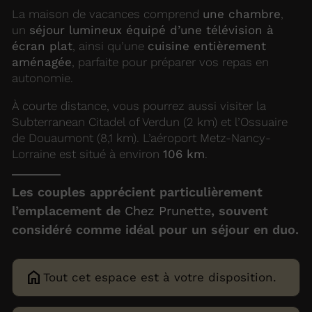
La maison de vacances comprend
une chambre
,
un
séjour lumineux équipé d’une télévision à
écran plat
, ainsi qu’une
cuisine entièrement
aménagée
, parfaite pour préparer vos repas en
autonomie.
À courte distance, vous pourrez aussi visiter la
Subterranean Citadel of Verdun (2 km) et l’Ossuaire
de Douaumont (8,1 km). L’aéroport Metz-Nancy-
Lorraine est situé à environ
106 km
.
Les couples apprécient particulièrement
l’emplacement de
Chez Prunette
, souvent
considéré comme idéal pour un séjour en duo.
home
Tout cet espace est à votre disposition.