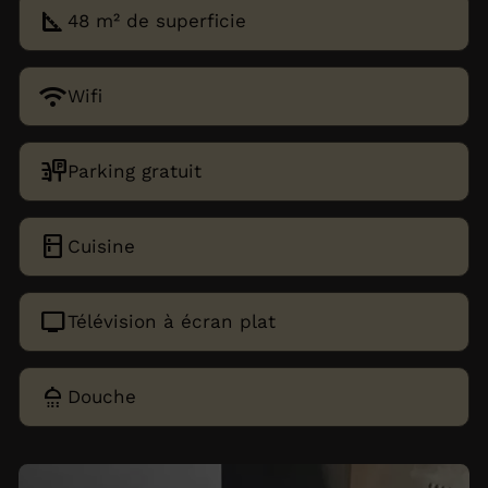
square_foot
48 m² de superficie
wifi
Wifi
parking_sign
Parking gratuit
kitchen
Cuisine
tv
Télévision à écran plat
shower
Douche