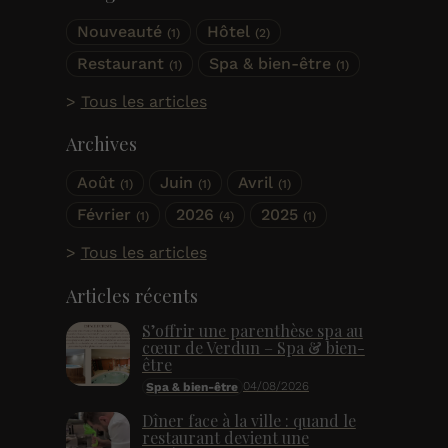
Nouveauté
Hôtel
(1)
(2)
Restaurant
Spa & bien-être
(1)
(1)
Tous les articles
Archives
Août
Juin
Avril
(1)
(1)
(1)
Février
2026
2025
(1)
(4)
(1)
Tous les articles
Articles récents
S’offrir une parenthèse spa au
cœur de Verdun – Spa & bien-
être
04/08/2026
Spa & bien-être
Dîner face à la ville : quand le
restaurant devient une