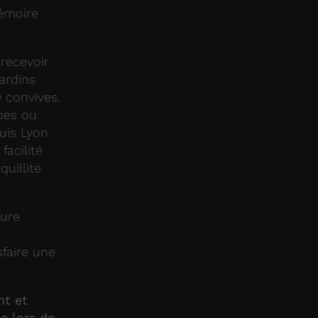
émoire
recevoir
ardins
 convives.
pes ou
uis Lyon
facilité
uillité
eure
sfaire une
nt et
e lors de