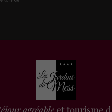
éjour agréable
et tourisme d