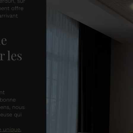
erdun, sur
ment offre
arrivant
ue
 les
nt
 bonne
iens, nous
reuse qui
e
e unique
,