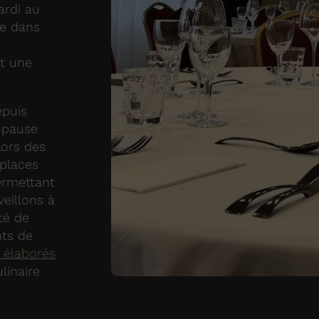
ardi au
le dans
et une
epuis
 pause
 Lors des
 places
ermettant
veillons à
té de
nts de
 élaborés
linaire