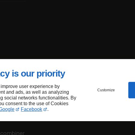
cy is our priority
el 4
 improve user experience by
s, nous
Customize
nt and ads, as well as analyzing
rofiter de
ng social networks functionalities. By
absolue.
you consent to the use of Cookies
Google
Facebook
.
un bar,
 soirée
 combiner