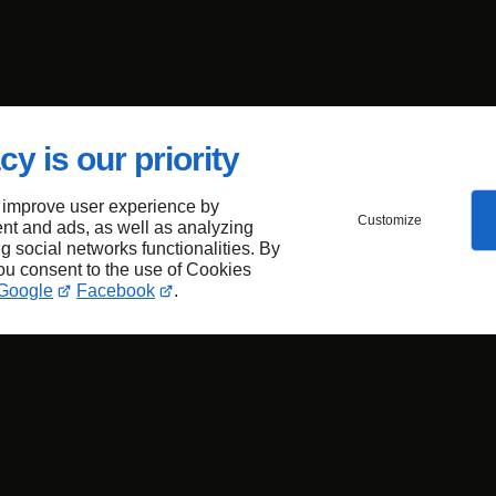
cy is our priority
 improve user experience by
Customize
nt and ads, as well as analyzing
ng social networks functionalities. By
you consent to the use of Cookies
Google
Facebook
.