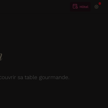
Hôtel
n
couvrir sa table gourmande.