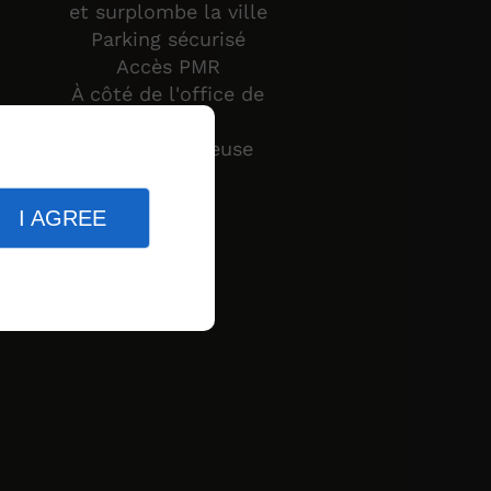
et surplombe la ville
Parking sécurisé
Accès PMR
À côté de l'office de
Tourisme
En bord de Meuse
I AGREE