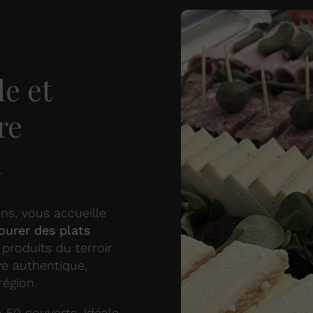
le et
re
n
ns, vous accueille
ourer des plats
 produits du terroir
ve authentique,
région.
à 50 couverts, idéale