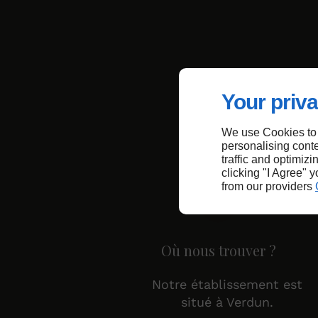
Your priva
We use Cookies to
personalising conte
traffic and optimizi
clicking "I Agree" 
from our providers
Où nous trouver ?
Notre établissement est
situé à Verdun.