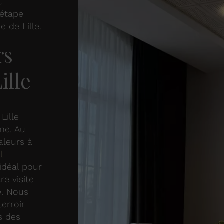
t
 étape
e de Lille.
rs
ille
Lille
ine. Au
aleurs à
l
 idéal pour
e visite
e. Nous
terroir
s des