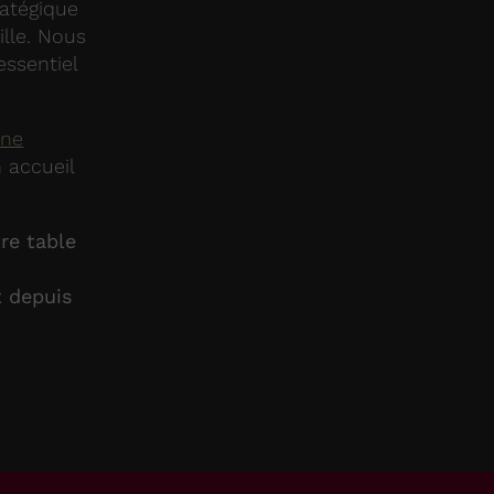
ratégique
ille. Nous
essentiel
ine
 accueil
re table
t depuis