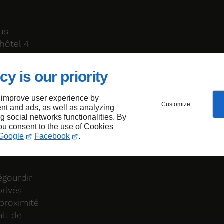
us
 hôtel 4
fres
ent et
cy is our priority
e votre
isite,
 improve user experience by
Customize
ition pour
nt and ads, as well as analyzing
ng social networks functionalities. By
 savons
you consent to the use of Cookies
s pour
Google
Facebook
.
ntent
égourdir
rivés
proximité
ait de