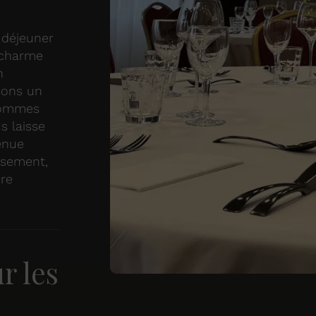
 déjeuner
 charme
n
ssons un
 sommes
s laisse
venue
ssement,
dre
r les