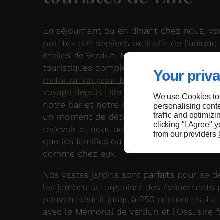
En séjournant ou en dînant chez nous, vo
profitez des services exclusifs de l'unique
étoiles de Verdun. Nous proposons des of
touristiques complètes incluant hébergem
Your priva
restauration pour faciliter l'organisation d
voyage
depuis Lille. Après une journée de v
We use Cookies to
notre bar et notre spa sont à votre dispos
personalising conte
traffic and optimizi
un moment de détente bien mérité. Nous
clicking "I Agree" 
recevoir et nous adaptons nos prestation
from our providers
que les familles ou groupes de Lille se se
comme chez eux.
Nos vastes jardins sont parfaits pour se d
les jambes ou organiser des événements p
pouvant réunir jusqu'à 250 personnes. La 
avec le Mémorial de Verdun et l'Ossuaire f